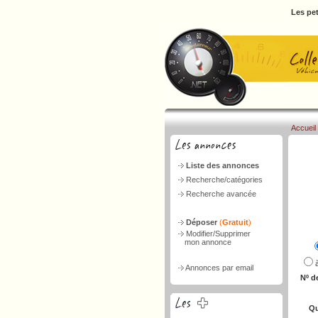
Les pet
Accueil
Liste des annonces
Recherche/catégories
Recherche avancée
Déposer
(
Gratuit
)
Modifier/Supprimer
mon annonce
Annonces par email
Nº d
Qu