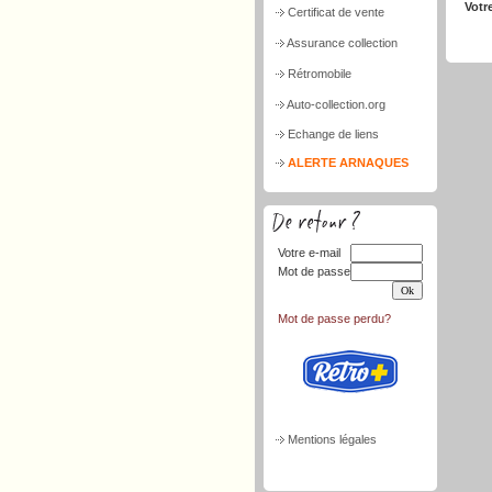
Votr
Certificat de vente
Assurance collection
Rétromobile
Auto-collection.org
Echange de liens
ALERTE ARNAQUES
Votre e-mail
Mot de passe
Mot de passe perdu?
Mentions légales