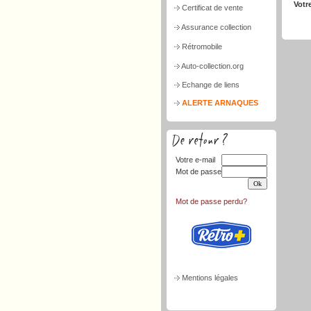
Votr
Certificat de vente
Assurance collection
Rétromobile
Auto-collection.org
Echange de liens
ALERTE ARNAQUES
Votre e-mail
Mot de passe
Mot de passe perdu?
Mentions légales