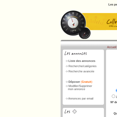
Les pe
Accueil
Liste des annonces
Recherche/catégories
Recherche avancée
Déposer
(
Gratuit
)
Modifier/Supprimer
mon annonce
Annonces par email
Nº d
Qu