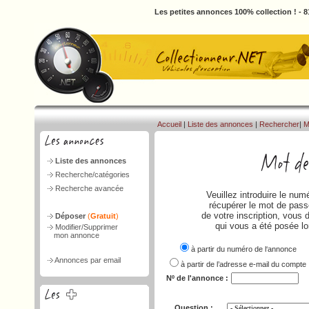
Les petites annonces 100% collection ! - 
Accueil
|
Liste des annonces
|
Rechercher
|
M
Liste des annonces
Recherche/catégories
Recherche avancée
Veuillez introduire le nu
récupérer le mot de passe
de votre inscription, vous 
Déposer
(
Gratuit
)
qui vous a été posée lo
Modifier/Supprimer
mon annonce
à partir du numéro de l‘annonce
Annonces par email
à partir de l’adresse e-mail du compte
Nº de l'annonce :
Question :