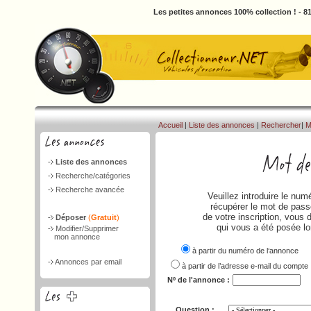
Les petites annonces 100% collection ! - 
Accueil
|
Liste des annonces
|
Rechercher
|
M
Liste des annonces
Recherche/catégories
Recherche avancée
Veuillez introduire le nu
récupérer le mot de passe
de votre inscription, vous 
Déposer
(
Gratuit
)
qui vous a été posée lo
Modifier/Supprimer
mon annonce
à partir du numéro de l‘annonce
Annonces par email
à partir de l’adresse e-mail du compte
Nº de l'annonce :
Question :