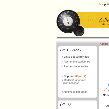
Les pet
Accueil
Liste des annonces
Recherche/catégories
Recherche avancée
Déposer
(
Gratuit
)
Modifier/Supprimer
mon annonce
Annonces par email
Nº d
Qu