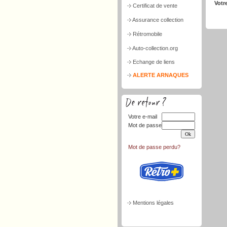
Votr
Certificat de vente
Assurance collection
Rétromobile
Auto-collection.org
Echange de liens
ALERTE ARNAQUES
Votre e-mail
Mot de passe
Mot de passe perdu?
Mentions légales