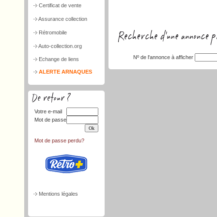
Certificat de vente
Assurance collection
Rétromobile
Auto-collection.org
Nº de l'annonce à afficher
Echange de liens
ALERTE ARNAQUES
Votre e-mail
Mot de passe
Mot de passe perdu?
Mentions légales