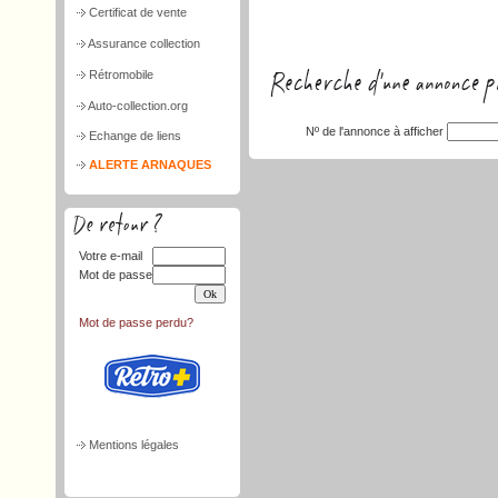
Certificat de vente
Assurance collection
Rétromobile
Auto-collection.org
Nº de l'annonce à afficher
Echange de liens
ALERTE ARNAQUES
Votre e-mail
Mot de passe
Mot de passe perdu?
Mentions légales