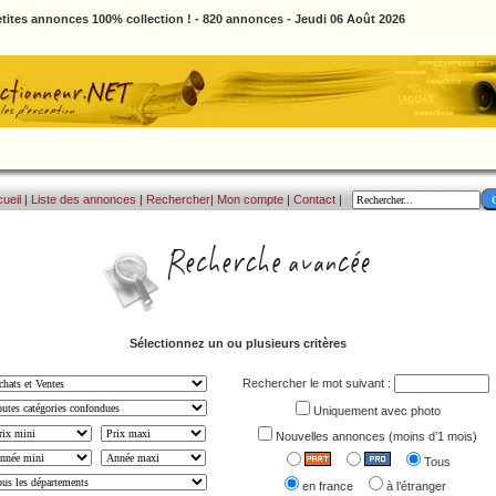
tites annonces 100% collection ! - 820 annonces - Jeudi 06 Août 2026
ueil
|
Liste des annonces
|
Rechercher
|
Mon compte
|
Contact
|
Sélectionnez un ou plusieurs critères
Rechercher le mot suivant :
Uniquement avec photo
Nouvelles annonces (moins d’1 mois)
Tous
en france
à l’étranger