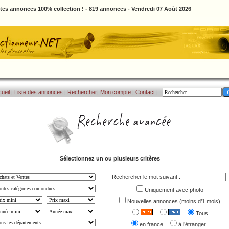
ites annonces 100% collection ! - 819 annonces - Vendredi 07 Août 2026
ueil
|
Liste des annonces
|
Rechercher
|
Mon compte
|
Contact
|
Sélectionnez un ou plusieurs critères
Rechercher le mot suivant :
Uniquement avec photo
Nouvelles annonces (moins d’1 mois)
Tous
en france
à l’étranger