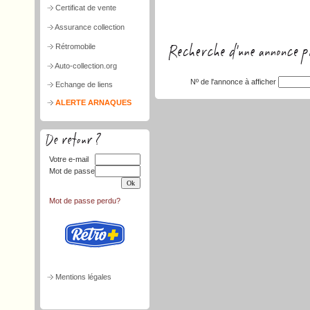
Certificat de vente
Assurance collection
Rétromobile
Auto-collection.org
Nº de l'annonce à afficher
Echange de liens
ALERTE ARNAQUES
Votre e-mail
Mot de passe
Mot de passe perdu?
Mentions légales