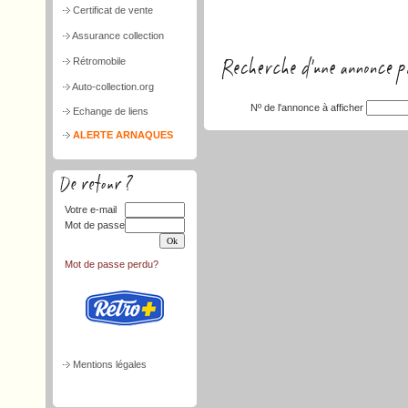
Certificat de vente
Assurance collection
Rétromobile
Auto-collection.org
Nº de l'annonce à afficher
Echange de liens
ALERTE ARNAQUES
Votre e-mail
Mot de passe
Mot de passe perdu?
Mentions légales