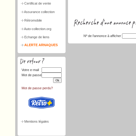
Certificat de vente
Assurance collection
Rétromobile
Auto-collection.org
Nº de l'annonce à afficher
Echange de liens
ALERTE ARNAQUES
Votre e-mail
Mot de passe
Mot de passe perdu?
Mentions légales