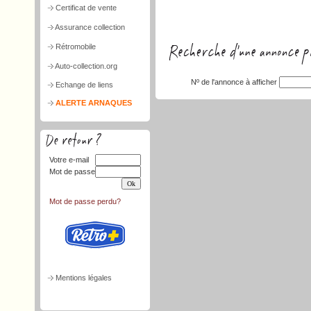
Certificat de vente
Assurance collection
Rétromobile
Auto-collection.org
Nº de l'annonce à afficher
Echange de liens
ALERTE ARNAQUES
Votre e-mail
Mot de passe
Mot de passe perdu?
Mentions légales