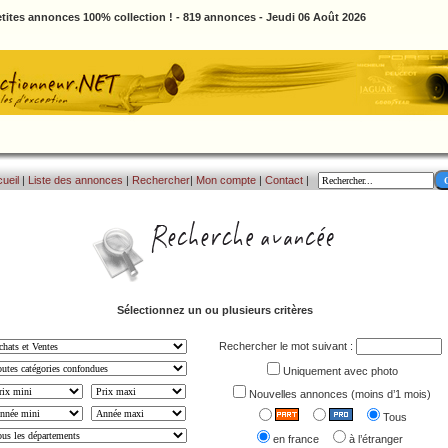
tites annonces 100% collection ! - 819 annonces - Jeudi 06 Août 2026
ueil
|
Liste des annonces
|
Rechercher
|
Mon compte
|
Contact
|
Sélectionnez un ou plusieurs critères
Rechercher le mot suivant :
Uniquement avec photo
Nouvelles annonces (moins d’1 mois)
Tous
en france
à l’étranger