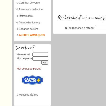
Certificat de vente
Assurance collection
Rétromobile
Auto-collection.org
Nº de l'annonce à afficher
Echange de liens
ALERTE ARNAQUES
Votre e-mail
Mot de passe
Mot de passe perdu?
Mentions légales