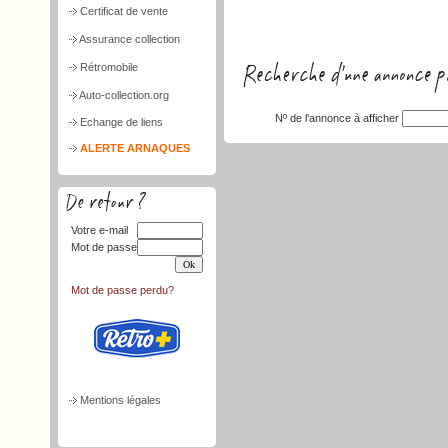
Certificat de vente
Assurance collection
Rétromobile
Auto-collection.org
Nº de l'annonce à afficher
Echange de liens
ALERTE ARNAQUES
Votre e-mail
Mot de passe
Mot de passe perdu?
Mentions légales