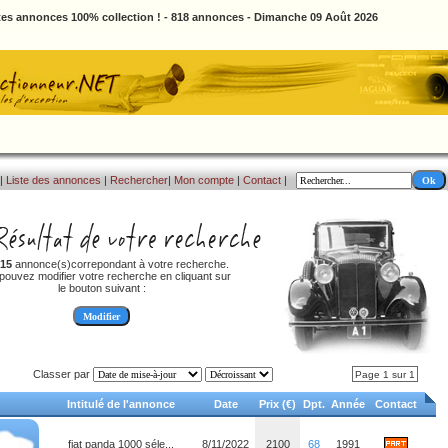
tes annonces 100% collection ! - 818 annonces - Dimanche 09 Août 2026
|
Liste des annonces
|
Rechercher
|
Mon compte
|
Contact
|
15
annonce(s)correpondant à votre recherche.
pouvez modifier votre recherche en cliquant sur
le bouton suivant :
Classer par
Page 1 sur 1
Intitulé de l'annonce
Date
Prix (€)
Dpt.
Année
Contact
fiat panda 1000 séle...
8/11/2022
2100
68
1991