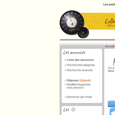
Les peti
Accueil
Liste des annonces
Recherche/catégories
Il y a
Recherche avancée
Vous 
Déposer
(
Gratuit
)
Modifier/Supprimer
mon annonce
Annonces par email