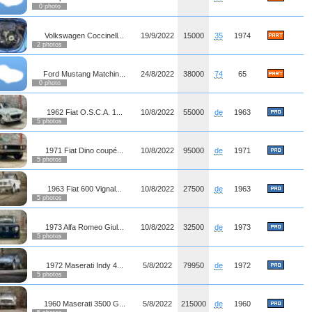
0 photo
Volkswagen Coccinell...
19/9/2022
15000
35
1974
2 photos
Ford Mustang Matchin...
24/8/2022
38000
74
65
0 photo
1962 Fiat O.S.C.A. 1...
10/8/2022
55000
de
1963
5 photos
1971 Fiat Dino coupé...
10/8/2022
95000
de
1971
5 photos
1963 Fiat 600 Vignal...
10/8/2022
27500
de
1963
5 photos
1973 Alfa Romeo Giul...
10/8/2022
32500
de
1973
5 photos
1972 Maserati Indy 4...
5/8/2022
79950
de
1972
5 photos
1960 Maserati 3500 G...
5/8/2022
215000
de
1960