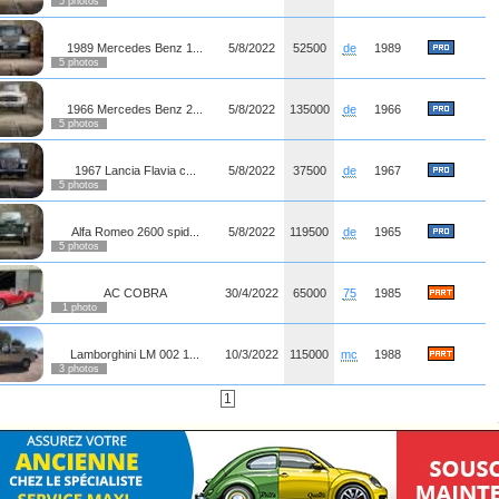
5 photos
1989 Mercedes Benz 1...
5/8/2022
52500
de
1989
5 photos
1966 Mercedes Benz 2...
5/8/2022
135000
de
1966
5 photos
1967 Lancia Flavia c...
5/8/2022
37500
de
1967
5 photos
Alfa Romeo 2600 spid...
5/8/2022
119500
de
1965
5 photos
AC COBRA
30/4/2022
65000
75
1985
1 photo
Lamborghini LM 002 1...
10/3/2022
115000
mc
1988
3 photos
1