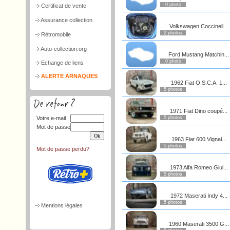
0 photo
Certificat de vente
Assurance collection
Volkswagen Coccinell...
2 photos
Rétromobile
Auto-collection.org
Ford Mustang Matchin...
0 photo
Echange de liens
ALERTE ARNAQUES
1962 Fiat O.S.C.A. 1...
5 photos
1971 Fiat Dino coupé...
Votre e-mail
5 photos
Mot de passe
1963 Fiat 600 Vignal...
5 photos
Mot de passe perdu?
1973 Alfa Romeo Giul...
5 photos
1972 Maserati Indy 4...
5 photos
Mentions légales
1960 Maserati 3500 G...