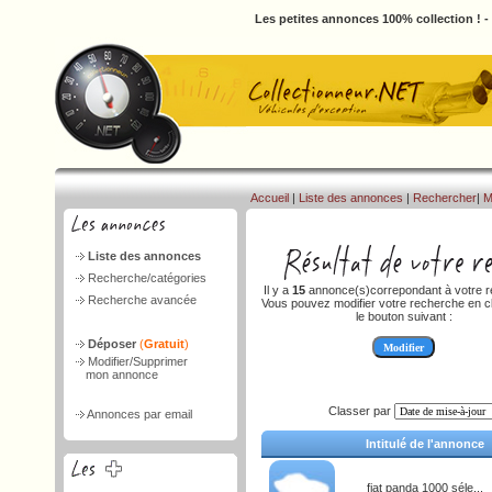
Les petites annonces 100% collection ! 
Accueil
|
Liste des annonces
|
Rechercher
|
M
Liste des annonces
Recherche/catégories
Il y a
15
annonce(s)correpondant à votre r
Recherche avancée
Vous pouvez modifier votre recherche en cl
le bouton suivant :
Déposer
(
Gratuit
)
Modifier/Supprimer
mon annonce
Classer par
Annonces par email
Intitulé de l'annonce
fiat panda 1000 séle...