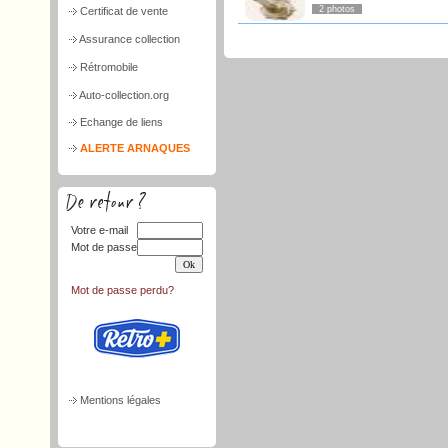
2 photos
Certificat de vente
Assurance collection
Rétromobile
Auto-collection.org
Echange de liens
ALERTE ARNAQUES
Votre e-mail
Mot de passe
Mot de passe perdu?
Mentions légales