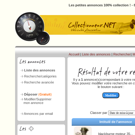
Les petites annonces 100% collection ! -
Accueil
|
Liste des annonces
|
Rechercher
|
M
Liste des annonces
Recherche/catégories
Il y a
1
annonce(s)correpondant à votre r
Recherche avancée
Vous pouvez modifier votre recherche en cl
le bouton suivant :
Déposer
(
Gratuit
)
Modifier/Supprimer
mon annonce
Classer par
Annonces par email
Intitulé de l'annonce
blackburne moteur 35...