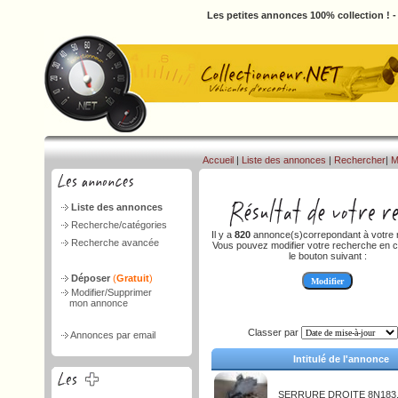
Les petites annonces 100% collection ! 
Accueil
|
Liste des annonces
|
Rechercher
|
M
Liste des annonces
Recherche/catégories
Il y a
820
annonce(s)correpondant à votre 
Recherche avancée
Vous pouvez modifier votre recherche en c
le bouton suivant :
Déposer
(
Gratuit
)
Modifier/Supprimer
mon annonce
Classer par
Annonces par email
Intitulé de l'annonce
SERRURE DROITE 8N183.