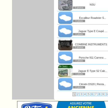
NSU
3 photos
Excalibur Roadster S...
0 photo
Jaguar Type E Coupé ...
0 photo
COMBINE INSTRUMENTS .
5 photos
Porsche 911 Carrera ...
0 photo
Jaguar E-Type S2 Cab...
1 photo
Citroën DS20 | Resta...
0 photo
1
2
3
4
5
6
7
8
9
1