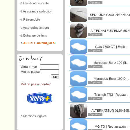
5 photos
Certificat de vente
Assurance collection
SERRURE GAUCHE 8N183.
5 photos
Rétromobile
Auto-collection.org
ALTERNATEUR BMW M5 E.
5 photos
Echange de liens
ALERTE ARNAQUES
Glas 1700 GT | Entiè...
0 photo
Mercedes-Benz 190 SL...
Votre e-mail
0 photo
Mot de passe
Mercedes-Benz 190 D ...
0 photo
Mot de passe perdu?
Triumph TR3 | Restau...
0 photo
ALTERNATEUR 01204695..
5 photos
Mentions légales
MG TD | Restauration...