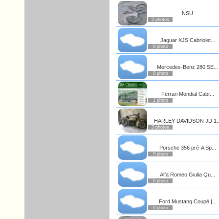
NSU
2 photos
Jaguar XJS Cabriolet...
0 photo
Mercedes-Benz 280 SE...
0 photo
Ferrari Mondial Cabr...
1 photo
HARLEY-DAVIDSON JD 1..
3 photos
Porsche 356 pré-A Sp...
0 photo
Alfa Romeo Giulia Qu...
0 photo
Ford Mustang Coupé |...
0 photo