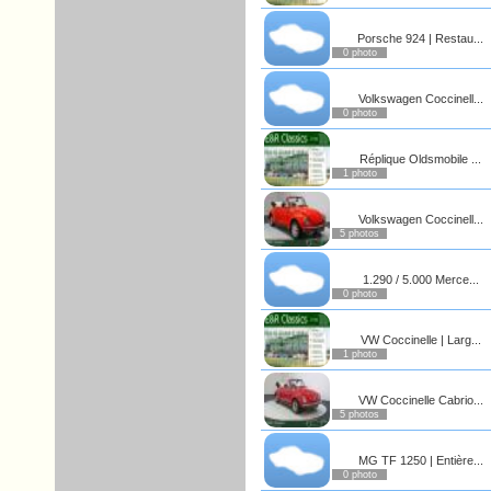
Porsche 924 | Restau...
0 photo
Volkswagen Coccinell...
0 photo
Réplique Oldsmobile ...
1 photo
Volkswagen Coccinell...
5 photos
1.290 / 5.000 Merce...
0 photo
VW Coccinelle | Larg...
1 photo
VW Coccinelle Cabrio...
5 photos
MG TF 1250 | Entière...
0 photo