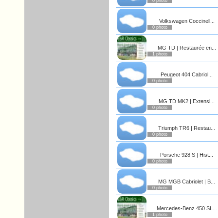
0 photo
Volkswagen Coccinell...
0 photo
MG TD | Restaurée en...
1 photo
Peugeot 404 Cabriol...
0 photo
MG TD MK2 | Extensi...
0 photo
Triumph TR6 | Restau...
0 photo
Porsche 928 S | Hist...
0 photo
MG MGB Cabriolet | B...
0 photo
Mercedes-Benz 450 SL...
1 photo