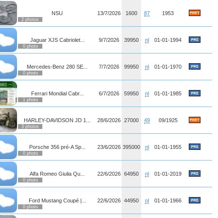
NSU
13/7/2026
1600
87
1953
2 photos
Jaguar XJS Cabriolet...
9/7/2026
39950
nl
01-01-1994
0 photo
Mercedes-Benz 280 SE...
7/7/2026
99950
nl
01-01-1970
0 photo
Ferrari Mondial Cabr...
6/7/2026
59950
nl
01-01-1985
1 photo
HARLEY-DAVIDSON JD 1...
28/6/2026
27000
49
09/1925
3 photos
Porsche 356 pré-A Sp...
23/6/2026
395000
nl
01-01-1955
0 photo
Alfa Romeo Giulia Qu...
22/6/2026
64950
nl
01-01-2019
0 photo
Ford Mustang Coupé |...
22/6/2026
44950
nl
01-01-1966
0 photo