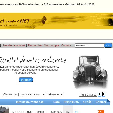
ites annonces 100% collection ! - 818 annonces - Vendredi 07 Août 2026
|
Liste des annonces
|
Rechercher
|
Mon compte
|
Contact
|
818
annonce(s)correpondant à votre recherche.
pouvez modifier votre recherche en cliquant sur
le bouton suivant :
Classer par
Page 1 sur 21
Intitulé de l'annonce
Date
Prix (€)
Dpt.
Année
Contact
SERRURE DROITE 8N183...
5/8/2026
150
74