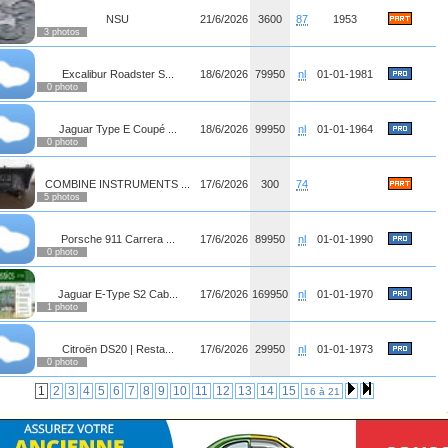
NSU
21/6/2026
3600
87
1953
3 photos
Excalibur Roadster S...
18/6/2026
79950
nl
01-01-1981
0 photo
Jaguar Type E Coupé ...
18/6/2026
99950
nl
01-01-1964
0 photo
COMBINE INSTRUMENTS ...
17/6/2026
300
74
5 photos
Porsche 911 Carrera ...
17/6/2026
89950
nl
01-01-1990
0 photo
Jaguar E-Type S2 Cab...
17/6/2026
169950
nl
01-01-1970
1 photo
Citroën DS20 | Resta...
17/6/2026
29950
nl
01-01-1973
0 photo
1
2
3
4
5
6
7
8
9
10
11
12
13
14
15
16 à 21