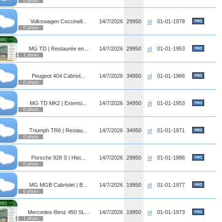
0 photo
Volkswagen Coccinell...
14/7/2026
29950
nl
01-01-1978
0 photo
MG TD | Restaurée en...
14/7/2026
29950
nl
01-01-1953
1 photo
Peugeot 404 Cabriol...
14/7/2026
34950
nl
01-01-1966
0 photo
MG TD MK2 | Extensi...
14/7/2026
34950
nl
01-01-1953
0 photo
Triumph TR6 | Restau...
14/7/2026
34950
nl
01-01-1971
0 photo
Porsche 928 S | Hist...
14/7/2026
29950
nl
01-01-1986
0 photo
MG MGB Cabriolet | B...
14/7/2026
19950
nl
01-01-1977
0 photo
Mercedes-Benz 450 SL...
14/7/2026
19950
nl
01-01-1973
1 photo