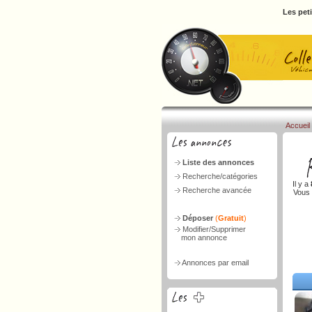
Les pet
Accueil
Liste des annonces
Recherche/catégories
Il y a
Recherche avancée
Vous 
Déposer
(
Gratuit
)
Modifier/Supprimer
mon annonce
Annonces par email