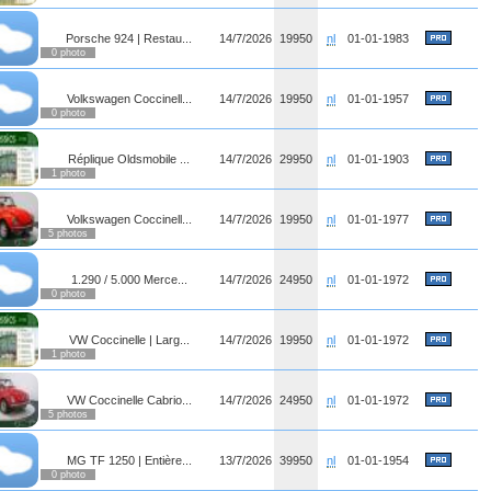
Porsche 924 | Restau...
14/7/2026
19950
nl
01-01-1983
0 photo
Volkswagen Coccinell...
14/7/2026
19950
nl
01-01-1957
0 photo
Réplique Oldsmobile ...
14/7/2026
29950
nl
01-01-1903
1 photo
Volkswagen Coccinell...
14/7/2026
19950
nl
01-01-1977
5 photos
1.290 / 5.000 Merce...
14/7/2026
24950
nl
01-01-1972
0 photo
VW Coccinelle | Larg...
14/7/2026
19950
nl
01-01-1972
1 photo
VW Coccinelle Cabrio...
14/7/2026
24950
nl
01-01-1972
5 photos
MG TF 1250 | Entière...
13/7/2026
39950
nl
01-01-1954
0 photo