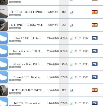
5 photos
SERRURE GAUCHE 8N183...
4/8/2026
100
74
5 photos
ALTERNATEUR BMW M5 E...
3/8/2026
250
74
5 photos
Glas 1700 GT | Entiè...
24/7/2026
49950
nl
01-01-1967
0 photo
Mercedes-Benz 190 SL...
23/7/2026
89950
nl
01-01-1960
0 photo
Mercedes-Benz 190 D ...
21/7/2026
14950
nl
01-01-1990
0 photo
Triumph TR3 | Restau...
16/7/2026
29950
nl
01-01-1960
0 photo
ALTERNATEUR 01204695...
15/7/2026
120
74
5 photos
MG TD | Restauration...
14/7/2026
29950
nl
01-01-1950