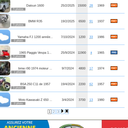
Datsun 1600
25/2/2025
15000
28
1969
5 photos
BMW R35
19/2/2025
6500
91
1937
5 photos
Yamaha FJ 1200 année...
7/10/2024
1200
33
1986
0 photo
1965 Piaggio Vespa 1...
25/9/2024
11900
it
1965
5 photos
bmw r90 1974 moteur ...
9/7/2024
4800
17
1974
1 photo
BSA 250 C11 de 1957
19/4/2024
2200
62
1957
5 photos
Moto Kawasaki Z 650 ...
3/4/2024
3700
13
1980
0 photo
1
2
3