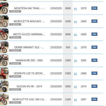
MONTESA 348 TRAIL - ...
23/3/2025
3900
es
1979
5 photos
MOBYLETTE AV63 AV3 -...
23/3/2025
1500
es
1956
5 photos
MOTO GUZZI HISPANIA ...
23/3/2025
3800
es
1956
5 photos
DERBI VARIANT SLE - ...
23/3/2025
500
es
1978
5 photos
YAMAHA SR 250 - 1991
23/3/2025
1900
es
1991
5 photos
VESPA PX 125 T5 SPOR...
23/3/2025
2300
es
1989
5 photos
SUZUKI RV 90 - 1974
23/3/2025
3300
es
1974
5 photos
MOBYLETTE GAC 290 CA...
23/3/2025
1200
es
1987
5 photos