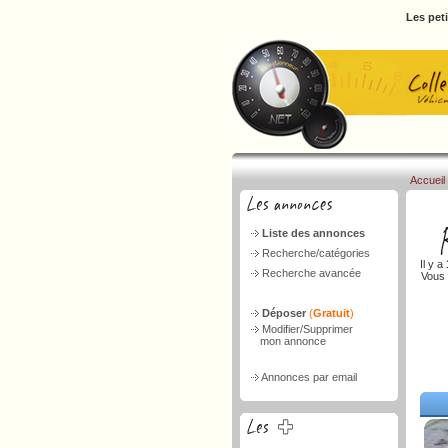
Les pet
Accueil
Liste des annonces
Recherche/catégories
Il y a
Recherche avancée
Vous 
Déposer
(
Gratuit
)
Modifier/Supprimer
mon annonce
Annonces par email