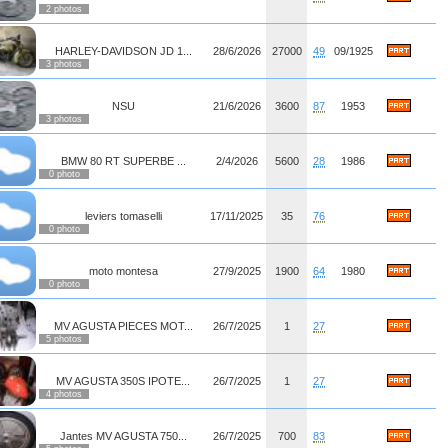
2 photos
HARLEY-DAVIDSON JD 1...
28/6/2026
27000
49
09/1925
3 photos
NSU
21/6/2026
3600
87
1953
3 photos
BMW 80 RT SUPERBE ...
2/4/2026
5600
28
1986
0 photo
leviers tomaselli
17/11/2025
35
76
0 photo
moto montesa
27/9/2025
1900
64
1980
0 photo
MV AGUSTA PIECES MOT...
26/7/2025
1
27
5 photos
MV AGUSTA 350S IPOTE...
26/7/2025
1
27
4 photos
Jantes MV AGUSTA 750...
26/7/2025
700
83