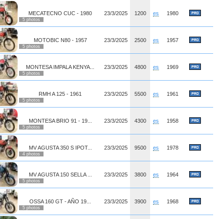
MECATECNO CUC - 1980
23/3/2025
1200
es
1980
5 photos
MOTOBIC N80 - 1957
23/3/2025
2500
es
1957
5 photos
MONTESA IMPALA KENYA...
23/3/2025
4800
es
1969
5 photos
RMH A 125 - 1961
23/3/2025
5500
es
1961
5 photos
MONTESA BRIO 91 - 19...
23/3/2025
4300
es
1958
5 photos
MV AGUSTA 350 S IPOT...
23/3/2025
9500
es
1978
4 photos
MV AGUSTA 150 SELLA ...
23/3/2025
3800
es
1964
5 photos
OSSA 160 GT - AÑO 19...
23/3/2025
3900
es
1968
5 photos