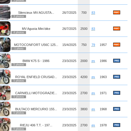
5 photos
Silencieux MV AGUSTA...
26/7/2025
700
83
3 photos
MV Agusta Mini bike
26/7/2025
2500
83
4 photos
MOTOCONFORT U56C 125...
15/4/2025
750
79
1957
1 photo
BMW K75 S - 1986
23/3/2025
2000
es
1986
5 photos
ROYAL ENFIELD CRUSAD...
23/3/2025
4200
es
1963
5 photos
CARNIELLI MOTOGRAZIE...
23/3/2025
2700
es
1971
5 photos
BULTACO MERCURIO 155...
23/3/2025
3800
es
1968
5 photos
RIEJU 406 T.T. - 197...
23/3/2025
2700
es
1978
5 photos