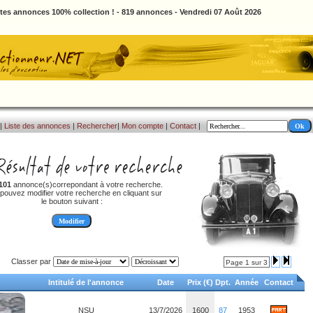
ites annonces 100% collection ! - 819 annonces - Vendredi 07 Août 2026
|
Liste des annonces
|
Rechercher
|
Mon compte
|
Contact
|
101
annonce(s)correpondant à votre recherche.
pouvez modifier votre recherche en cliquant sur
le bouton suivant :
Classer par
Page 1 sur 3
Intitulé de l'annonce
Date
Prix (€)
Dpt.
Année
Contact
NSU
13/7/2026
1600
87
1953