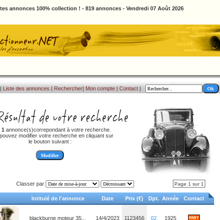
ites annonces 100% collection ! - 819 annonces - Vendredi 07 Août 2026
|
Liste des annonces
|
Rechercher
|
Mon compte
|
Contact
|
a
1
annonce(s)correpondant à votre recherche.
pouvez modifier votre recherche en cliquant sur
le bouton suivant :
Classer par
Page 1 sur 1
Intitulé de l'annonce
Date
Prix (€)
Dpt.
Année
Contact
blackburne moteur 35...
14/4/2023
1123456
02
1925