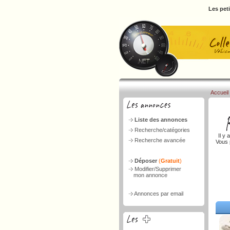
Les pet
Accueil
Liste des annonces
Recherche/catégories
Il y 
Recherche avancée
Vous 
Déposer
(
Gratuit
)
Modifier/Supprimer
mon annonce
Annonces par email