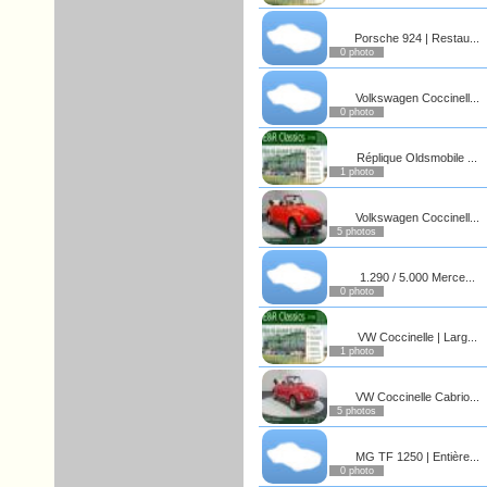
Porsche 924 | Restau...
0 photo
Volkswagen Coccinell...
0 photo
Réplique Oldsmobile ...
1 photo
Volkswagen Coccinell...
5 photos
1.290 / 5.000 Merce...
0 photo
VW Coccinelle | Larg...
1 photo
VW Coccinelle Cabrio...
5 photos
MG TF 1250 | Entière...
0 photo