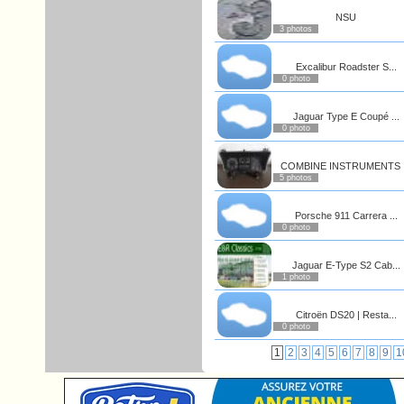
NSU
3 photos
Excalibur Roadster S...
0 photo
Jaguar Type E Coupé ...
0 photo
COMBINE INSTRUMENTS .
5 photos
Porsche 911 Carrera ...
0 photo
Jaguar E-Type S2 Cab...
1 photo
Citroën DS20 | Resta...
0 photo
1
2
3
4
5
6
7
8
9
1