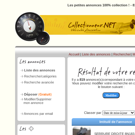
Les petites annonces 100% collection ! - 
Accueil
|
Liste des annonces
|
Rechercher
|
M
Liste des annonces
Recherche/catégories
Il y a
819
annonce(s)correpondant à votre 
Recherche avancée
Vous pouvez modifier votre recherche en c
le bouton suivant :
Déposer
(
Gratuit
)
Modifier/Supprimer
mon annonce
Classer par
Annonces par email
Intitulé de l'annonce
SERRURE DROITE 8N183.