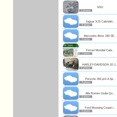
NSU
2 photos
Jaguar XJS Cabriolet...
0 photo
Mercedes-Benz 280 SE...
0 photo
Ferrari Mondial Cabr...
1 photo
HARLEY-DAVIDSON JD 1..
3 photos
Porsche 356 pré-A Sp...
0 photo
Alfa Romeo Giulia Qu...
0 photo
Ford Mustang Coupé |...
0 photo