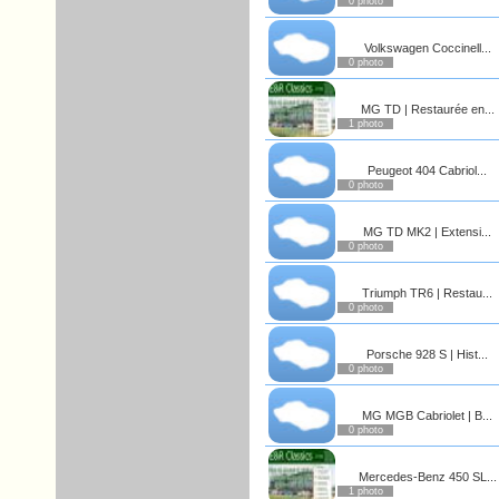
0 photo
Volkswagen Coccinell...
0 photo
MG TD | Restaurée en...
1 photo
Peugeot 404 Cabriol...
0 photo
MG TD MK2 | Extensi...
0 photo
Triumph TR6 | Restau...
0 photo
Porsche 928 S | Hist...
0 photo
MG MGB Cabriolet | B...
0 photo
Mercedes-Benz 450 SL...
1 photo