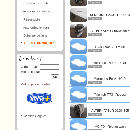
5 photos
Certificat de vente
Assurance collection
SERRURE GAUCHE 8N183.
5 photos
Rétromobile
Auto-collection.org
ALTERNATEUR BMW M5 E.
5 photos
Echange de liens
ALERTE ARNAQUES
Glas 1700 GT | Entiè...
0 photo
Mercedes-Benz 190 SL...
Votre e-mail
0 photo
Mot de passe
Mercedes-Benz 190 D ...
0 photo
Mot de passe perdu?
Triumph TR3 | Restau...
0 photo
ALTERNATEUR 01204695..
5 photos
Mentions légales
MG TD | Restauration...