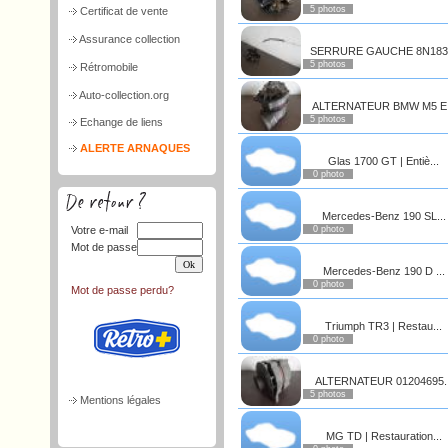
5 photos
Certificat de vente
Assurance collection
SERRURE GAUCHE 8N183.
5 photos
Rétromobile
Auto-collection.org
ALTERNATEUR BMW M5 E.
5 photos
Echange de liens
ALERTE ARNAQUES
Glas 1700 GT | Entiè...
0 photo
Mercedes-Benz 190 SL...
Votre e-mail
0 photo
Mot de passe
Mercedes-Benz 190 D ...
0 photo
Mot de passe perdu?
Triumph TR3 | Restau...
0 photo
ALTERNATEUR 01204695..
5 photos
Mentions légales
MG TD | Restauration...