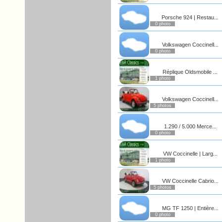
Porsche 924 | Restau...
0 photo
Volkswagen Coccinell...
0 photo
Réplique Oldsmobile ...
1 photo
Volkswagen Coccinell...
5 photos
1.290 / 5.000 Merce...
0 photo
VW Coccinelle | Larg...
1 photo
VW Coccinelle Cabrio...
5 photos
MG TF 1250 | Entière...
0 photo