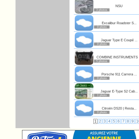
NSU
3 photos
Excalibur Roadster S...
0 photo
Jaguar Type E Coupé ...
0 photo
COMBINE INSTRUMENTS .
5 photos
Porsche 911 Carrera ...
0 photo
Jaguar E-Type S2 Cab...
1 photo
Citroën DS20 | Resta...
0 photo
1
2
3
4
5
6
7
8
9
1