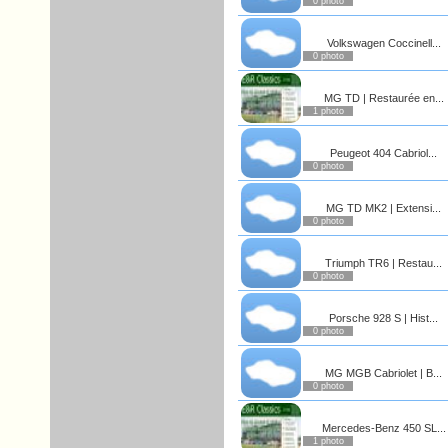
0 photo
Volkswagen Coccinell...
0 photo
MG TD | Restaurée en...
1 photo
Peugeot 404 Cabriol...
0 photo
MG TD MK2 | Extensi...
0 photo
Triumph TR6 | Restau...
0 photo
Porsche 928 S | Hist...
0 photo
MG MGB Cabriolet | B...
0 photo
Mercedes-Benz 450 SL...
1 photo