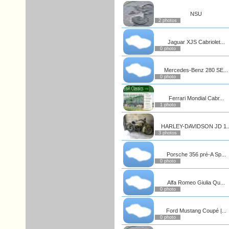
NSU
2 photos
Jaguar XJS Cabriolet...
0 photo
Mercedes-Benz 280 SE...
0 photo
Ferrari Mondial Cabr...
1 photo
HARLEY-DAVIDSON JD 1..
3 photos
Porsche 356 pré-A Sp...
0 photo
Alfa Romeo Giulia Qu...
0 photo
Ford Mustang Coupé |...
0 photo