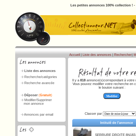
Les petites annonces 100% collection ! 
Accueil
|
Liste des annonces
|
Rechercher
|
M
Liste des annonces
Recherche/catégories
Il y a
818
annonce(s)correpondant à votre 
Recherche avancée
Vous pouvez modifier votre recherche en c
le bouton suivant :
Déposer
(
Gratuit
)
Modifier/Supprimer
mon annonce
Classer par
Annonces par email
Intitulé de l'annonce
SERRURE DROITE 8N183.