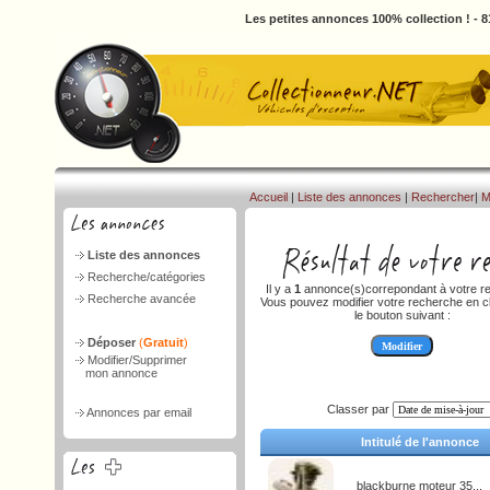
Les petites annonces 100% collection ! - 
Accueil
|
Liste des annonces
|
Rechercher
|
M
Liste des annonces
Recherche/catégories
Il y a
1
annonce(s)correpondant à votre r
Recherche avancée
Vous pouvez modifier votre recherche en cl
le bouton suivant :
Déposer
(
Gratuit
)
Modifier/Supprimer
mon annonce
Classer par
Annonces par email
Intitulé de l'annonce
blackburne moteur 35...