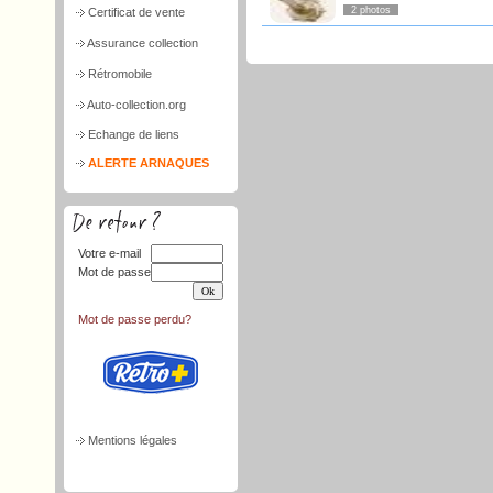
2 photos
Certificat de vente
Assurance collection
Rétromobile
Auto-collection.org
Echange de liens
ALERTE ARNAQUES
Votre e-mail
Mot de passe
Mot de passe perdu?
Mentions légales