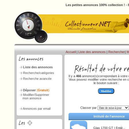
Les petites annonces 100% collection ! -
Accueil
|
Liste des annonces
|
Rechercher
|
M
Liste des annonces
Recherche/catégories
Il y a
466
annonce(s)correpondant à votre 
Recherche avancée
Vous pouvez modifier votre recherche en c
le bouton suivant :
Déposer
(
Gratuit
)
Modifier/Supprimer
mon annonce
Classer par
Annonces par email
Intitulé de l'annonce
Glas 1700 GT | Entiè...