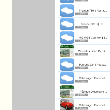
0 photo
Triumph TR6 | Restau...
0 photo
Porsche 928 S | Hist...
0 photo
MG MGB Cabriolet | B...
0 photo
Mercedes-Benz 450 SL...
1 photo
Porsche 924 | Restau...
0 photo
Volkswagen Coccinell...
0 photo
Réplique Oldsmobile ...
1 photo
Volkswagen Coccinell...
5 photos