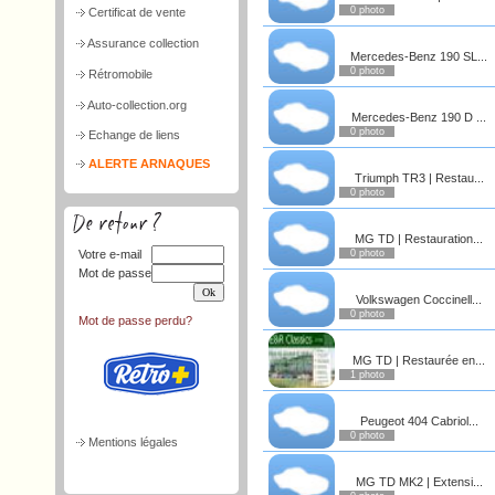
0 photo
Certificat de vente
Assurance collection
Mercedes-Benz 190 SL...
0 photo
Rétromobile
Auto-collection.org
Mercedes-Benz 190 D ...
0 photo
Echange de liens
ALERTE ARNAQUES
Triumph TR3 | Restau...
0 photo
MG TD | Restauration...
Votre e-mail
0 photo
Mot de passe
Volkswagen Coccinell...
0 photo
Mot de passe perdu?
MG TD | Restaurée en...
1 photo
Peugeot 404 Cabriol...
0 photo
Mentions légales
MG TD MK2 | Extensi...