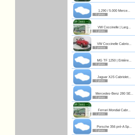
1.290 / 5.000 Merce...
0 photo
VW Coccinelle | Larg...
1 photo
VW Coccinelle Cabrio...
5 photos
MG TF 1250 | Entière...
0 photo
Jaguar XJS Cabriolet...
0 photo
Mercedes-Benz 280 SE...
0 photo
Ferrari Mondial Cabr...
1 photo
Porsche 356 pré-A Sp...
0 photo