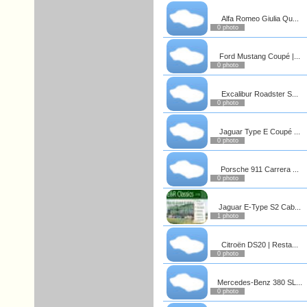
Alfa Romeo Giulia Qu...
0 photo
Ford Mustang Coupé |...
0 photo
Excalibur Roadster S...
0 photo
Jaguar Type E Coupé ...
0 photo
Porsche 911 Carrera ...
0 photo
Jaguar E-Type S2 Cab...
1 photo
Citroën DS20 | Resta...
0 photo
Mercedes-Benz 380 SL...
0 photo