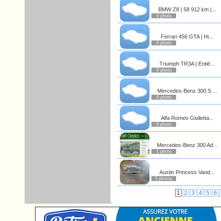
BMW Z8 | 58 912 km |...
0 photo
Ferrari 456 GTA | Hi...
0 photo
Triumph TR3A | Entiè...
0 photo
Mercedes-Benz 300 S ...
0 photo
Alfa Romeo Giulietta...
0 photo
Mercedes-Benz 300 Ad...
1 photo
Austin Princess Vand...
5 photos
1
2
3
4
5
6