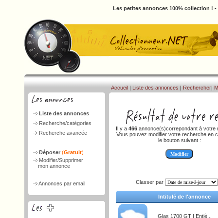
Les petites annonces 100% collection ! 
Accueil
|
Liste des annonces
|
Rechercher
|
M
Liste des annonces
Recherche/catégories
Il y a
466
annonce(s)correpondant à votre 
Recherche avancée
Vous pouvez modifier votre recherche en c
le bouton suivant :
Déposer
(
Gratuit
)
Modifier/Supprimer
mon annonce
Classer par
Annonces par email
Intitulé de l'annonce
Glas 1700 GT | Entiè...