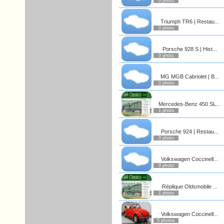
0 photo
Triumph TR6 | Restau...
0 photo
Porsche 928 S | Hist...
0 photo
MG MGB Cabriolet | B...
0 photo
Mercedes-Benz 450 SL...
1 photo
Porsche 924 | Restau...
0 photo
Volkswagen Coccinell...
0 photo
Réplique Oldsmobile ...
1 photo
Volkswagen Coccinell...
5 photos