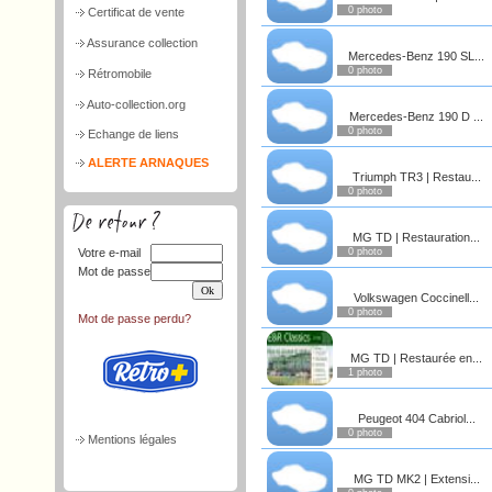
0 photo
Certificat de vente
Assurance collection
Mercedes-Benz 190 SL...
0 photo
Rétromobile
Auto-collection.org
Mercedes-Benz 190 D ...
0 photo
Echange de liens
ALERTE ARNAQUES
Triumph TR3 | Restau...
0 photo
MG TD | Restauration...
Votre e-mail
0 photo
Mot de passe
Volkswagen Coccinell...
0 photo
Mot de passe perdu?
MG TD | Restaurée en...
1 photo
Peugeot 404 Cabriol...
0 photo
Mentions légales
MG TD MK2 | Extensi...