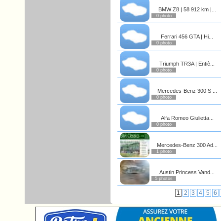
BMW Z8 | 58 912 km |...
0 photo
Ferrari 456 GTA | Hi...
0 photo
Triumph TR3A | Entiè...
0 photo
Mercedes-Benz 300 S ...
0 photo
Alfa Romeo Giulietta...
0 photo
Mercedes-Benz 300 Ad...
1 photo
Austin Princess Vand...
5 photos
1
2
3
4
5
6