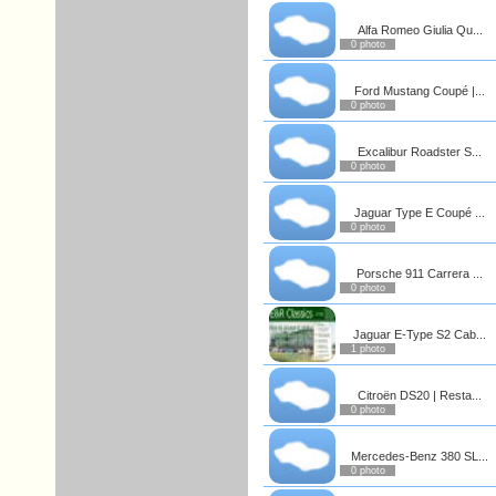
Alfa Romeo Giulia Qu...
0 photo
Ford Mustang Coupé |...
0 photo
Excalibur Roadster S...
0 photo
Jaguar Type E Coupé ...
0 photo
Porsche 911 Carrera ...
0 photo
Jaguar E-Type S2 Cab...
1 photo
Citroën DS20 | Resta...
0 photo
Mercedes-Benz 380 SL...
0 photo