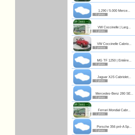
1.290 / 5.000 Merce...
0 photo
VW Coccinelle | Larg...
1 photo
VW Coccinelle Cabrio...
5 photos
MG TF 1250 | Entière...
0 photo
Jaguar XJS Cabriolet...
0 photo
Mercedes-Benz 280 SE...
0 photo
Ferrari Mondial Cabr...
1 photo
Porsche 356 pré-A Sp...
0 photo