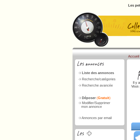
Les pet
Accueil
Liste des annonces
Recherche/catégories
Il y 
Recherche avancée
Vous 
Déposer
(
Gratuit
)
Modifier/Supprimer
mon annonce
Annonces par email