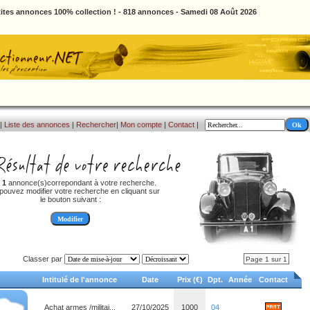
ites annonces 100% collection ! - 818 annonces - Samedi 08 Août 2026
|
Liste des annonces
|
Rechercher
|
Mon compte
|
Contact
|
a
1
annonce(s)correpondant à votre recherche.
pouvez modifier votre recherche en cliquant sur
le bouton suivant :
Classer par
Page 1 sur 1
Intitulé de l'annonce
Date
Prix (€)
Dpt.
Année
Contact
Achat armes /militai...
27/10/2025
1000
04