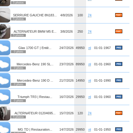
5 photos
SERRURE GAUCHE 8N183...
4/8/2026
100
74
5 photos
ALTERNATEUR BMW M5 E...
3/8/2026
250
74
5 photos
Glas 1700 GT | Entiè...
24/7/2026
49950
nl
01-01-1967
0 photo
Mercedes-Benz 190 SL...
23/7/2026
89950
nl
01-01-1960
0 photo
Mercedes-Benz 190 D ...
21/7/2026
14950
nl
01-01-1990
0 photo
Triumph TR3 | Restau...
16/7/2026
29950
nl
01-01-1960
0 photo
ALTERNATEUR 01204695...
15/7/2026
120
74
5 photos
MG TD | Restauration...
14/7/2026
29950
nl
01-01-1950