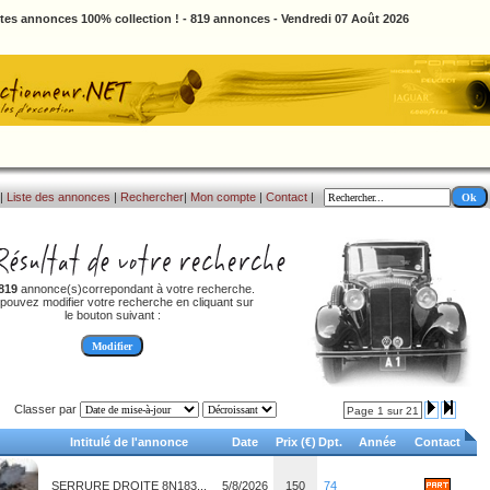
ites annonces 100% collection ! - 819 annonces - Vendredi 07 Août 2026
|
Liste des annonces
|
Rechercher
|
Mon compte
|
Contact
|
819
annonce(s)correpondant à votre recherche.
pouvez modifier votre recherche en cliquant sur
le bouton suivant :
Classer par
Page 1 sur 21
Intitulé de l'annonce
Date
Prix (€)
Dpt.
Année
Contact
SERRURE DROITE 8N183...
5/8/2026
150
74