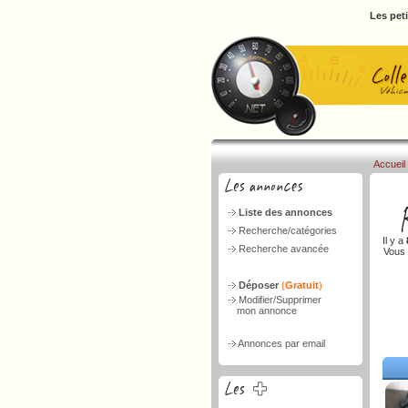
Les pet
Accueil
Liste des annonces
Recherche/catégories
Il y a
Recherche avancée
Vous 
Déposer
(
Gratuit
)
Modifier/Supprimer
mon annonce
Annonces par email