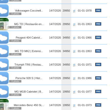
0 photo
Volkswagen Coccinell...
14/7/2026
29950
nl
01-01-1978
0 photo
MG TD | Restaurée en...
14/7/2026
29950
nl
01-01-1953
1 photo
Peugeot 404 Cabriol...
14/7/2026
34950
nl
01-01-1966
0 photo
MG TD MK2 | Extensi...
14/7/2026
34950
nl
01-01-1953
0 photo
Triumph TR6 | Restau...
14/7/2026
34950
nl
01-01-1971
0 photo
Porsche 928 S | Hist...
14/7/2026
29950
nl
01-01-1986
0 photo
MG MGB Cabriolet | B...
14/7/2026
19950
nl
01-01-1977
0 photo
Mercedes-Benz 450 SL...
14/7/2026
19950
nl
01-01-1973
1 photo