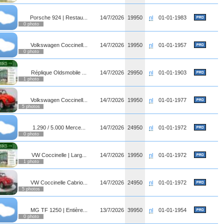
Porsche 924 | Restau...
14/7/2026
19950
nl
01-01-1983
0 photo
Volkswagen Coccinell...
14/7/2026
19950
nl
01-01-1957
0 photo
Réplique Oldsmobile ...
14/7/2026
29950
nl
01-01-1903
1 photo
Volkswagen Coccinell...
14/7/2026
19950
nl
01-01-1977
5 photos
1.290 / 5.000 Merce...
14/7/2026
24950
nl
01-01-1972
0 photo
VW Coccinelle | Larg...
14/7/2026
19950
nl
01-01-1972
1 photo
VW Coccinelle Cabrio...
14/7/2026
24950
nl
01-01-1972
5 photos
MG TF 1250 | Entière...
13/7/2026
39950
nl
01-01-1954
0 photo