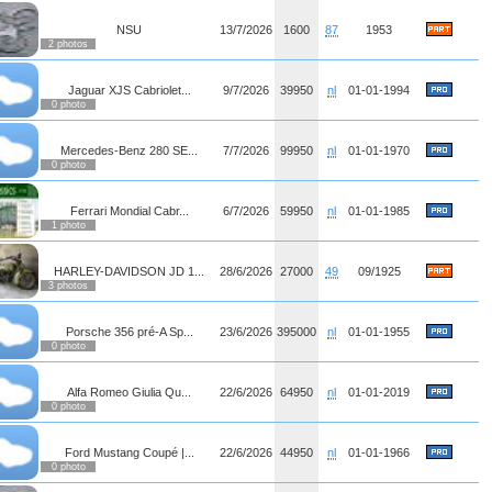
NSU
13/7/2026
1600
87
1953
2 photos
Jaguar XJS Cabriolet...
9/7/2026
39950
nl
01-01-1994
0 photo
Mercedes-Benz 280 SE...
7/7/2026
99950
nl
01-01-1970
0 photo
Ferrari Mondial Cabr...
6/7/2026
59950
nl
01-01-1985
1 photo
HARLEY-DAVIDSON JD 1...
28/6/2026
27000
49
09/1925
3 photos
Porsche 356 pré-A Sp...
23/6/2026
395000
nl
01-01-1955
0 photo
Alfa Romeo Giulia Qu...
22/6/2026
64950
nl
01-01-2019
0 photo
Ford Mustang Coupé |...
22/6/2026
44950
nl
01-01-1966
0 photo