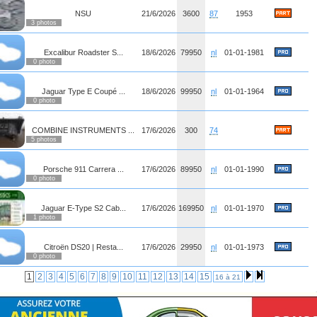
NSU
21/6/2026
3600
87
1953
3 photos
Excalibur Roadster S...
18/6/2026
79950
nl
01-01-1981
0 photo
Jaguar Type E Coupé ...
18/6/2026
99950
nl
01-01-1964
0 photo
COMBINE INSTRUMENTS ...
17/6/2026
300
74
5 photos
Porsche 911 Carrera ...
17/6/2026
89950
nl
01-01-1990
0 photo
Jaguar E-Type S2 Cab...
17/6/2026
169950
nl
01-01-1970
1 photo
Citroën DS20 | Resta...
17/6/2026
29950
nl
01-01-1973
0 photo
1
2
3
4
5
6
7
8
9
10
11
12
13
14
15
16 à 21