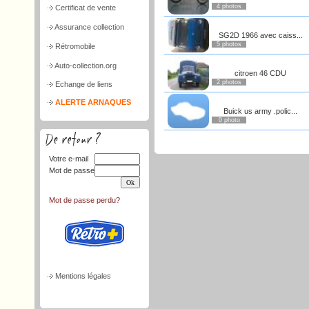
4 photos
Certificat de vente
Assurance collection
SG2D 1966 avec caiss...
5 photos
Rétromobile
Auto-collection.org
citroen 46 CDU
2 photos
Echange de liens
ALERTE ARNAQUES
Buick us army .polic...
0 photo
Votre e-mail
Mot de passe
Mot de passe perdu?
Mentions légales