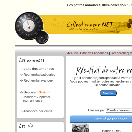
Les petites annonces 100% collection ! -
Accueil
|
Liste des annonces
|
Rechercher
|
M
Liste des annonces
Recherche/catégories
Il y a
4
annonce(s)correpondant à votre r
Recherche avancée
Vous pouvez modifier votre recherche en cl
le bouton suivant :
Déposer
(
Gratuit
)
Modifier/Supprimer
mon annonce
Classer par
Annonces par email
Intitulé de l'annonce
Honda CR93