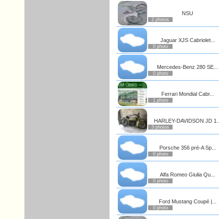
NSU
2 photos
Jaguar XJS Cabriolet...
0 photo
Mercedes-Benz 280 SE...
0 photo
Ferrari Mondial Cabr...
1 photo
HARLEY-DAVIDSON JD 1..
3 photos
Porsche 356 pré-A Sp...
0 photo
Alfa Romeo Giulia Qu...
0 photo
Ford Mustang Coupé |...
0 photo