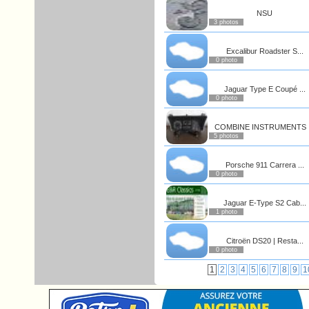
NSU
3 photos
Excalibur Roadster S...
0 photo
Jaguar Type E Coupé ...
0 photo
COMBINE INSTRUMENTS .
5 photos
Porsche 911 Carrera ...
0 photo
Jaguar E-Type S2 Cab...
1 photo
Citroën DS20 | Resta...
0 photo
1
2
3
4
5
6
7
8
9
1