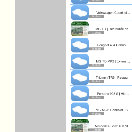
0 photo
Volkswagen Coccinell...
0 photo
MG TD | Restaurée en...
1 photo
Peugeot 404 Cabriol...
0 photo
MG TD MK2 | Extensi...
0 photo
Triumph TR6 | Restau...
0 photo
Porsche 928 S | Hist...
0 photo
MG MGB Cabriolet | B...
0 photo
Mercedes-Benz 450 SL...
1 photo