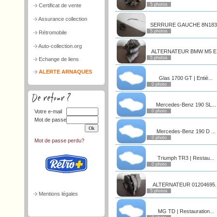
5 photos
Certificat de vente
Assurance collection
SERRURE GAUCHE 8N183.
5 photos
Rétromobile
Auto-collection.org
ALTERNATEUR BMW M5 E.
5 photos
Echange de liens
ALERTE ARNAQUES
Glas 1700 GT | Entiè...
0 photo
Mercedes-Benz 190 SL...
Votre e-mail
0 photo
Mot de passe
Mercedes-Benz 190 D ...
0 photo
Mot de passe perdu?
Triumph TR3 | Restau...
0 photo
ALTERNATEUR 01204695..
5 photos
Mentions légales
MG TD | Restauration...