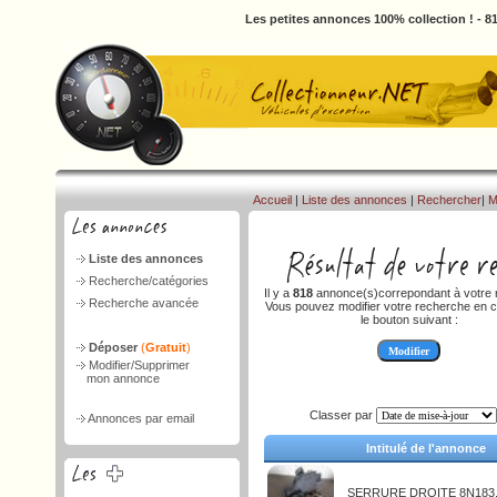
Les petites annonces 100% collection ! - 
Accueil
|
Liste des annonces
|
Rechercher
|
M
Liste des annonces
Recherche/catégories
Il y a
818
annonce(s)correpondant à votre 
Recherche avancée
Vous pouvez modifier votre recherche en c
le bouton suivant :
Déposer
(
Gratuit
)
Modifier/Supprimer
mon annonce
Classer par
Annonces par email
Intitulé de l'annonce
SERRURE DROITE 8N183.