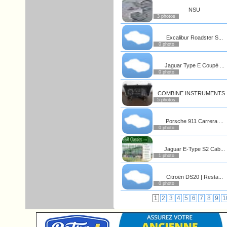
NSU
3 photos
Excalibur Roadster S...
0 photo
Jaguar Type E Coupé ...
0 photo
COMBINE INSTRUMENTS .
5 photos
Porsche 911 Carrera ...
0 photo
Jaguar E-Type S2 Cab...
1 photo
Citroën DS20 | Resta...
0 photo
1
2
3
4
5
6
7
8
9
1