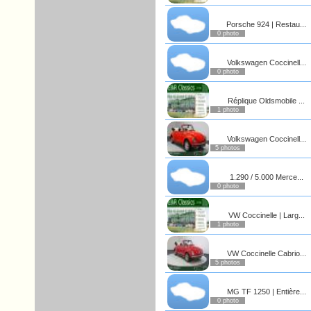
Porsche 924 | Restau...
0 photo
Volkswagen Coccinell...
0 photo
Réplique Oldsmobile ...
1 photo
Volkswagen Coccinell...
5 photos
1.290 / 5.000 Merce...
0 photo
VW Coccinelle | Larg...
1 photo
VW Coccinelle Cabrio...
5 photos
MG TF 1250 | Entière...
0 photo