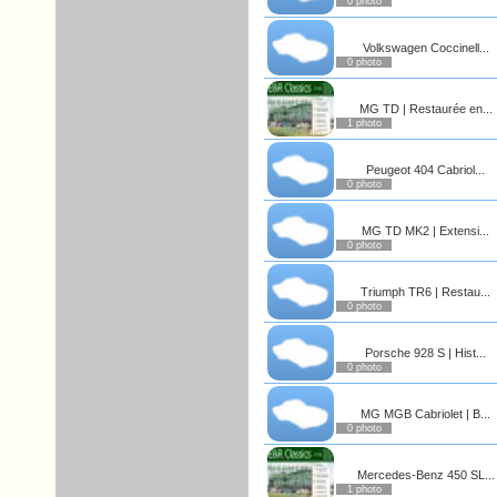
0 photo
Volkswagen Coccinell...
0 photo
MG TD | Restaurée en...
1 photo
Peugeot 404 Cabriol...
0 photo
MG TD MK2 | Extensi...
0 photo
Triumph TR6 | Restau...
0 photo
Porsche 928 S | Hist...
0 photo
MG MGB Cabriolet | B...
0 photo
Mercedes-Benz 450 SL...
1 photo