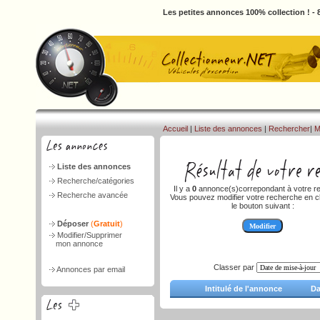
Les petites annonces 100% collection ! -
Accueil
|
Liste des annonces
|
Rechercher
|
M
Liste des annonces
Recherche/catégories
Il y a
0
annonce(s)correpondant à votre r
Recherche avancée
Vous pouvez modifier votre recherche en cl
le bouton suivant :
Déposer
(
Gratuit
)
Modifier/Supprimer
mon annonce
Classer par
Annonces par email
Intitulé de l'annonce
Da