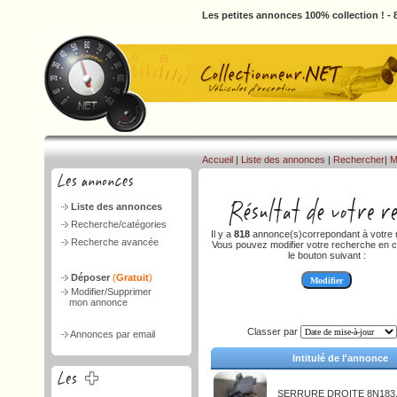
Les petites annonces 100% collection ! -
Accueil
|
Liste des annonces
|
Rechercher
|
M
Liste des annonces
Recherche/catégories
Il y a
818
annonce(s)correpondant à votre 
Recherche avancée
Vous pouvez modifier votre recherche en c
le bouton suivant :
Déposer
(
Gratuit
)
Modifier/Supprimer
mon annonce
Classer par
Annonces par email
Intitulé de l'annonce
SERRURE DROITE 8N183.