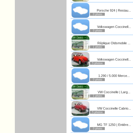
Porsche 924 | Restau...
0 photo
Volkswagen Coccinell...
0 photo
Réplique Oldsmobile ...
1 photo
Volkswagen Coccinell...
5 photos
1.290 / 5.000 Merce...
0 photo
VW Coccinelle | Larg...
1 photo
VW Coccinelle Cabrio...
5 photos
MG TF 1250 | Entière...
0 photo