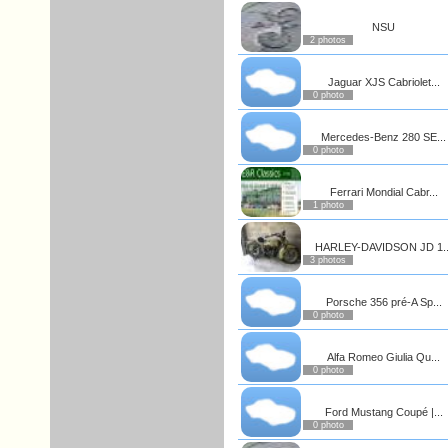
NSU
2 photos
Jaguar XJS Cabriolet...
0 photo
Mercedes-Benz 280 SE...
0 photo
Ferrari Mondial Cabr...
1 photo
HARLEY-DAVIDSON JD 1..
3 photos
Porsche 356 pré-A Sp...
0 photo
Alfa Romeo Giulia Qu...
0 photo
Ford Mustang Coupé |...
0 photo