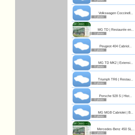
0 photo
Volkswagen Coccinell...
0 photo
MG TD | Restaurée en...
1 photo
Peugeot 404 Cabriol...
0 photo
MG TD MK2 | Extensi...
0 photo
Triumph TR6 | Restau...
0 photo
Porsche 928 S | Hist...
0 photo
MG MGB Cabriolet | B...
0 photo
Mercedes-Benz 450 SL...
1 photo