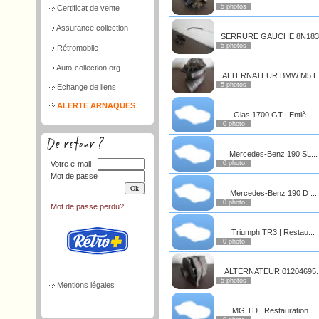
5 photos
Certificat de vente
Assurance collection
SERRURE GAUCHE 8N183.
5 photos
Rétromobile
Auto-collection.org
ALTERNATEUR BMW M5 E.
5 photos
Echange de liens
ALERTE ARNAQUES
Glas 1700 GT | Entiè...
0 photo
Mercedes-Benz 190 SL...
Votre e-mail
0 photo
Mot de passe
Mercedes-Benz 190 D ...
0 photo
Mot de passe perdu?
Triumph TR3 | Restau...
0 photo
ALTERNATEUR 01204695..
5 photos
Mentions légales
MG TD | Restauration...