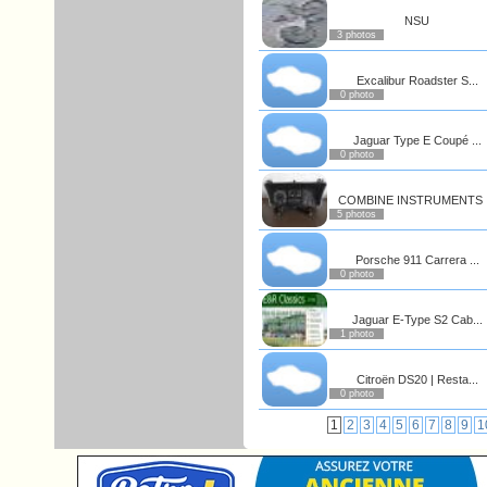
NSU
3 photos
Excalibur Roadster S...
0 photo
Jaguar Type E Coupé ...
0 photo
COMBINE INSTRUMENTS .
5 photos
Porsche 911 Carrera ...
0 photo
Jaguar E-Type S2 Cab...
1 photo
Citroën DS20 | Resta...
0 photo
1
2
3
4
5
6
7
8
9
1