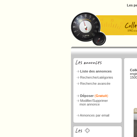
Les pe
Coll
Liste des annonces
engi
Recherche/catégories
1500
Recherche avancée
Déposer
(
Gratuit
)
Modifier/Supprimer
mon annonce
S
Annonces par email