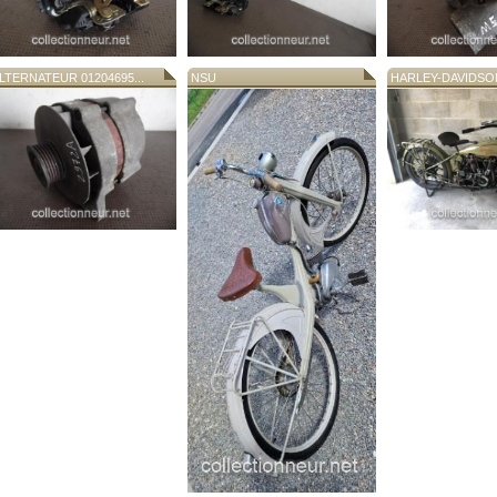
LTERNATEUR 01204695...
NSU
HARLEY-DAVIDSON 