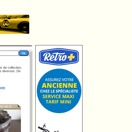
s de collection,
es diverses. De
DRE
 M5 E...