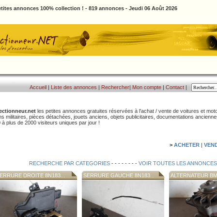
tites annonces 100% collection ! - 819 annonces - Jeudi 06 Août 2026
Accueil
|
Liste des annonces
|
Rechercher
|
Mon compte
|
Contact
|
ectionneur.net
les petites annonces gratuites réservées à l'achat / vente de voitures et moto
ns militaires, pièces détachées, jouets anciens, objets publicitaires, documentations ancienn
 à plus de 2000 visiteurs uniques par jour !
>
ACHETER
|
VEN
RECHERCHE PAR CATEGORIES
- - - - - - - -
VOIR TOUTES LES ANNONCES
ERRURE DROITE 8N183...
SERRURE GAUCHE 8N183...
ALTERNATEUR BMW