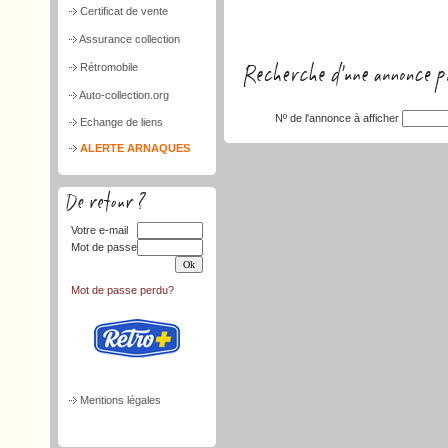
Certificat de vente
Assurance collection
Rétromobile
Auto-collection.org
Nº de l'annonce à afficher
Echange de liens
ALERTE ARNAQUES
Votre e-mail
Mot de passe
Mot de passe perdu?
Mentions légales