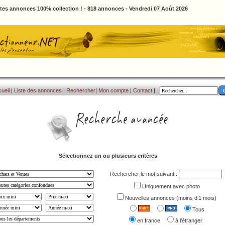
ites annonces 100% collection ! - 818 annonces - Vendredi 07 Août 2026
ueil
|
Liste des annonces
|
Rechercher
|
Mon compte
|
Contact
|
Sélectionnez un ou plusieurs critères
Rechercher le mot suivant :
Uniquement avec photo
Nouvelles annonces (moins d’1 mois)
Tous
en france
à l’étranger