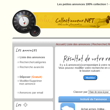
Les petites annonces 100% collection ! 
Accueil
|
Liste des annonces
|
Rechercher
|
M
Liste des annonces
Recherche/catégories
Il y a
1
annonce(s)correpondant à votre r
Recherche avancée
Vous pouvez modifier votre recherche en cl
le bouton suivant :
Déposer
(
Gratuit
)
Modifier/Supprimer
mon annonce
Classer par
Annonces par email
Intitulé de l'annonce
Achat armes /militai...