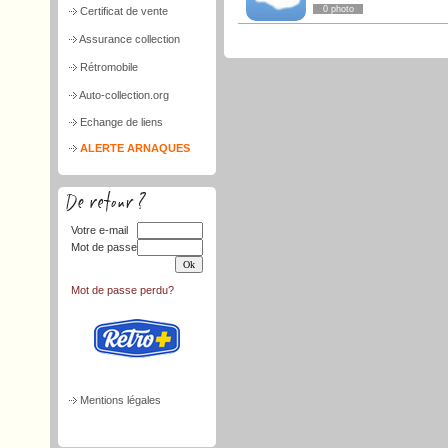
0 photo
Certificat de vente
Assurance collection
Rétromobile
Auto-collection.org
Echange de liens
ALERTE ARNAQUES
Votre e-mail
Mot de passe
Mot de passe perdu?
Mentions légales